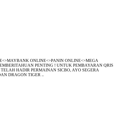
INE<>MAYBANK ONLINE<>PANIN ONLINE<>MEGA
EMBERITAHUAN PENTING ! UNTUK PEMBAYARAN QRIS
NI TELAH HADIR PERMAINAN SICBO, AYO SEGERA
DAN DRAGON TIGER ..