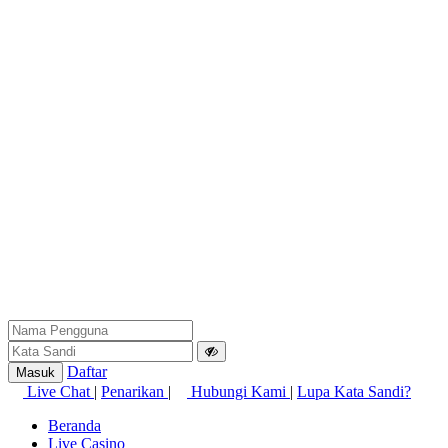
Daftar
Masuk
Live Chat
|
Penarikan
|
Hubungi Kami
|
Lupa Kata Sandi?
Beranda
Live Casino