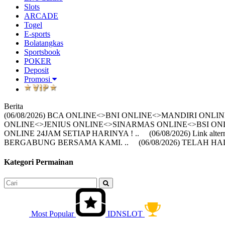
Slots
ARCADE
Togel
E-sports
Bolatangkas
Sportsbook
POKER
Deposit
Promosi
Berita
(06/08/2026)
BCA ONLINE<>BNI ONLINE<>MANDIRI ONLI
ONLINE<>JENIUS ONLINE<>SINARMAS ONLINE<>BSI O
ONLINE 24JAM SETIAP HARINYA ! ..
(06/08/2026)
Link alter
BERGABUNG BERSAMA KAMI. ..
(06/08/2026)
TELAH HA
Kategori Permainan
Most Popular
IDNSLOT