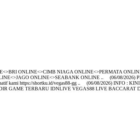
NE<>BRI ONLINE<>CIMB NIAGA ONLINE<>PERMATA ONL
NLINE<>JAGO ONLINE<>SEABANK ONLINE ..
(06/08/2026)
P
natif kami https://shortku.id/vegas88-gg ..
(06/08/2026)
INFO : KI
DIR GAME TERBARU IDNLIVE VEGAS88 LIVE BACCARAT 