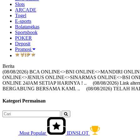
Slots
ARCADE
Togel
E-sports
Bolatangkas
Sportsbook
POKER
Deposit
Promosi
Berita
(08/08/2026)
BCA ONLINE<>BNI ONLINE<>MANDIRI ONLI
ONLINE<>JENIUS ONLINE<>SINARMAS ONLINE<>BSI O
ONLINE 24JAM SETIAP HARINYA ! ..
(08/08/2026)
Link alter
BERGABUNG BERSAMA KAMI. ..
(08/08/2026)
TELAH HA
Kategori Permainan
Most Popular
IDNSLOT