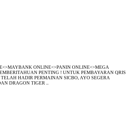
INE<>MAYBANK ONLINE<>PANIN ONLINE<>MEGA
EMBERITAHUAN PENTING ! UNTUK PEMBAYARAN QRIS
NI TELAH HADIR PERMAINAN SICBO, AYO SEGERA
DAN DRAGON TIGER ..