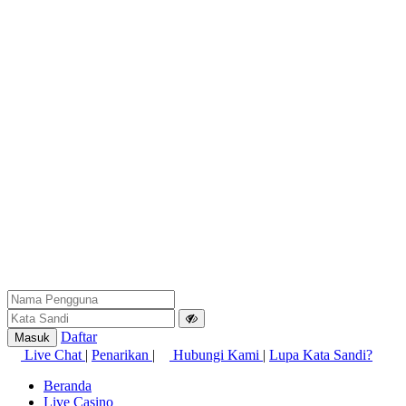
Daftar
Masuk
Live Chat
|
Penarikan
|
Hubungi Kami
|
Lupa Kata Sandi?
Beranda
Live Casino