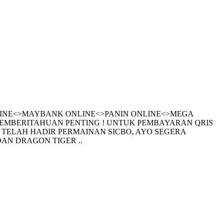
NLINE<>MAYBANK ONLINE<>PANIN ONLINE<>MEGA
EMBERITAHUAN PENTING ! UNTUK PEMBAYARAN QRIS
NI TELAH HADIR PERMAINAN SICBO, AYO SEGERA
DAN DRAGON TIGER ..