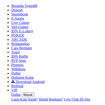
Beranda Vegas88
Deposit
Sportsbook
E-Sports
Live Casino
Slot Games
IDN E-Lottery
POKER
ARCADE
Bolatangkas
Cara Bermain
Togel
IDN Raffle
RTP Slots
Promosi
Withdraw
Daftar
Hubungi Kami
Download Android
Referral
VIP
Daftar
Masuk
Lupa Kata Sandi?
Butuh Bantuan?
Live Chat Di Sini