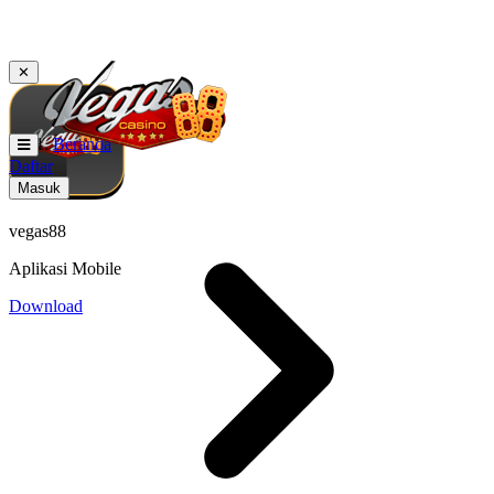
✕
Beranda
Daftar
Masuk
vegas88
Aplikasi Mobile
Download