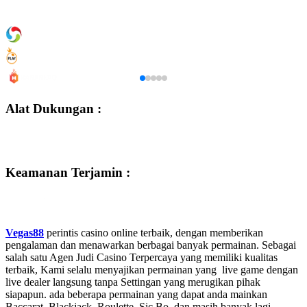
Alat Dukungan :
Keamanan Terjamin :
Vegas88
perintis casino online terbaik, dengan memberikan
pengalaman dan menawarkan berbagai banyak permainan. Sebagai
salah satu Agen Judi Casino Terpercaya yang memiliki kualitas
terbaik, Kami selalu menyajikan permainan yang live game dengan
live dealer langsung tanpa Settingan yang merugikan pihak
siapapun. ada beberapa permainan yang dapat anda mainkan
Baccarat, Blackjack, Roulette, Sic Bo, dan masih banyak lagi.