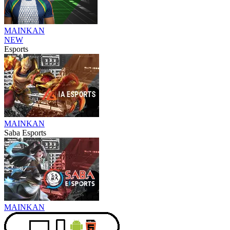
MAINKAN
NEW
Esports
MAINKAN
Saba Esports
MAINKAN