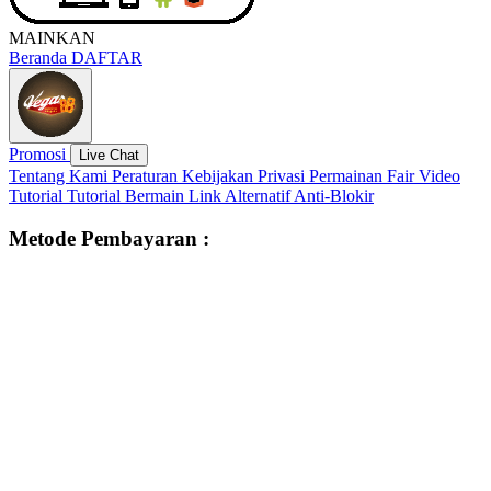
MAINKAN
Beranda
DAFTAR
Promosi
Live Chat
Tentang Kami
Peraturan
Kebijakan Privasi
Permainan Fair
Video
Tutorial
Tutorial Bermain
Link Alternatif
Anti-Blokir
Metode Pembayaran :