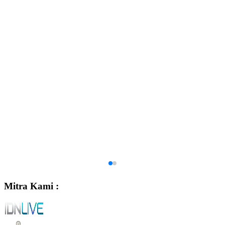
Mitra Kami :